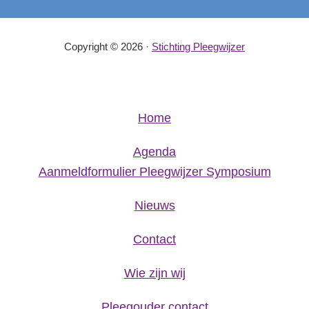
s
s
Copyright © 2026 ·
Stichting Pleegwijzer
e
n
v
e
Home
r
n
Agenda
i
Aanmeldformulier Pleegwijzer Symposium
e
Nieuws
u
w
Contact
d
m
Wie zijn wij
e
Pleegouder contact