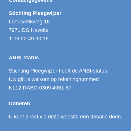
Footer
Contactgegevens
j
s
Stichting Pleegwijzer
t
Leeuwerikweg 16
m
7971 DS Havelte
e
T
06 22 49 30 16
t
g
ANBI-status
e
b
Stichting Pleegwijzer heeft de ANBI-status.
e
Uw gift is welkom op rekeningnummer:
u
NL12 RABO 0309 4961 87
r
t
Doneren
e
U kunt direct via deze website
een donatie doen
.
n
i