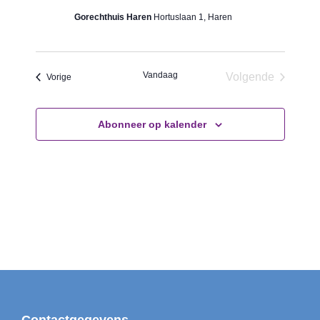
j
n
Gorechthuis Haren
Hortuslaan 1, Haren
z
n
i
a
g
Vandaag
Volgende
Evenementen
Vorige
v
t
Evenementen
i
,
g
Abonneer op kalender
w
a
o
t
r
i
d
t
e
d
e
l
i