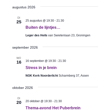
a
e
v
n
augustus 2026
t
e
k
v
u
n
DI
e
o
25 augustus @ 19:30
-
21:30
25
m
n
n
e
Buiten de lijntjes…
.
a
r
e
Leger des Heils
van Swietenlaan 23, Groningen
v
g
n
i
september 2026
e
w
g
g
e
WO
a
16 september @ 19:30
-
21:30
16
e
t
e
Stress in je brein
v
i
r
NGK Kerk Noorderlicht
Scharmberg 37, Assen
e
e
g
n
oktober 2026
e
s
v
w
DI
20 oktober @ 19:30
-
21:30
20
e
i
Thema-avond Het Puberbrein