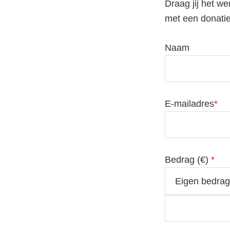
r contact
Draag jij het w
met een donatie
 jaarverslag
Naam
ybeleid
E-mailadres
*
Bedrag (
€
)
*