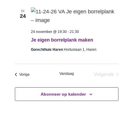
e
m
n
n
DI
.
a
24
e
v
n
i
24 november @ 19:30
-
21:30
w
g
Je eigen borrelplank maken
e
a
Gorechthuis Haren
Hortuslaan 1, Haren
t
e
i
r
e
Vandaag
Volgende
Evenementen
Vorige
g
Evenementen
e
Abonneer op kalender
v
e
n
n