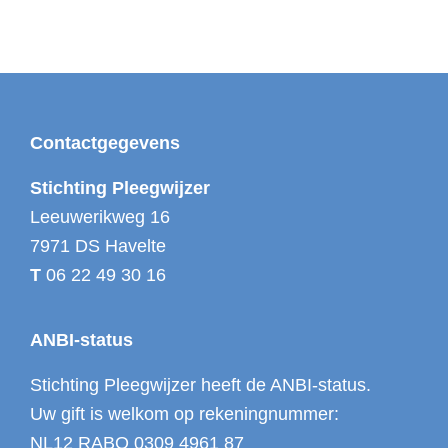
a
v
i
g
a
Footer
Contactgegevens
t
Stichting Pleegwijzer
i
Leeuwerikweg 16
e
7971 DS Havelte
T
06 22 49 30 16
ANBI-status
Stichting Pleegwijzer heeft de ANBI-status.
Uw gift is welkom op rekeningnummer:
NL12 RABO 0309 4961 87