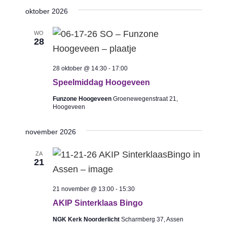
v
S
e
O
j
e
oktober 2026
k
O
e
e
s
N
e
n
t
F
l
ybeleid
n
n
WO
I
e
28
e
L
e
T
m
c
E
m
e
R
28 oktober @ 14:30
-
17:00
t
S
e
n
Speelmiddag Hoogeveen
e
t
n
Funzone Hoogeveen
Groenewegenstraat 21,
e
Hoogeveen
w
t
r
e
e
november 2026
e
e
n
e
r
ZA
21
Z
n
g
d
o
a
21 november @ 13:00
-
15:30
a
e
v
AKIP Sinterklaas Bingo
t
e
k
NGK Kerk Noorderlicht
Scharmberg 37, Assen
u
n