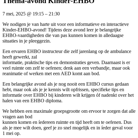
Thema-avond Kinder-EHBO
7 mei, 2025
@
19:15
–
21:30
We nodigen je van harte uit voor een informatieve en interactieve
Kinder-EHBO-avond! Tijdens deze avond leer je belangrijke
EHBO-vaardigheden die van pas kunnen komen in alledaagse
situaties in je pleeggezin.
Een ervaren EHBO instructeur die zelf jarenlang op de ambulance
heeft gewerkt, zal
informatie, praktische tips en demonstraties geven. Daarnaast is er
veel ruimte om zelf te oefenen; denk aan een verbandje, maar ook
reanimatie of werken met een AED komt aan bod.
Een belangrijke avond als je nog nooit een EHBO cursus gedaan
hebt, maar ook als je je kennis wilt opfrissen, specifieke tips en
informatie over EHBO bij kinderen wilt krijgen óf nadenkt over het
halen van een EHBO diploma.
We hebben een maximale groepsgrootte om ervoor te zorgen dat alle
vragen aan bod
kunnen komen en íedereen ruimte en tijd heeft om te oefenen. Dus
als je mee wilt doen, geef je zo snel mogelijk en in íeder geval voor
1 mei op.