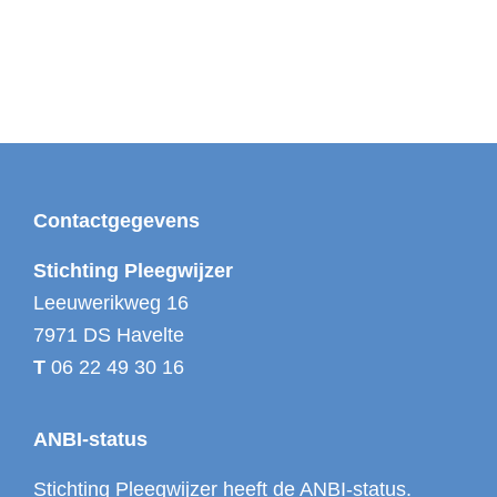
n
e
m
e
n
t
N
Footer
Contactgegevens
a
v
Stichting Pleegwijzer
i
Leeuwerikweg 16
g
7971 DS Havelte
a
T
06 22 49 30 16
t
i
ANBI-status
e
Stichting Pleegwijzer heeft de ANBI-status.