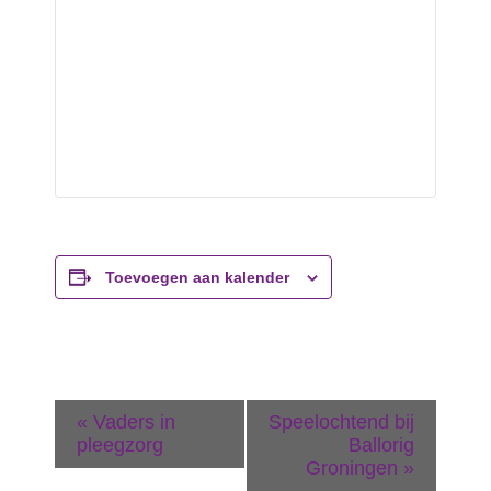
Toevoegen aan kalender
E
«
Vaders in
Speelochtend bij
v
pleegzorg
Ballorig
Groningen
»
e