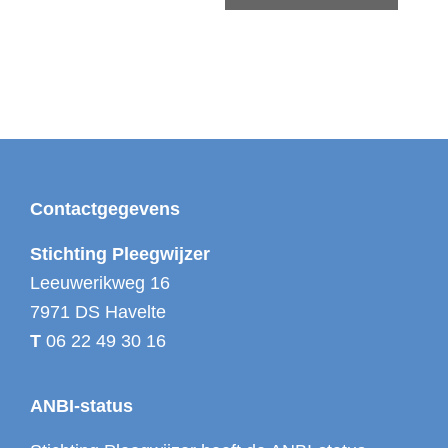
e
n
e
m
e
n
t
N
Footer
Contactgegevens
a
Stichting Pleegwijzer
v
Leeuwerikweg 16
i
7971 DS Havelte
g
a
T
06 22 49 30 16
t
i
ANBI-status
e