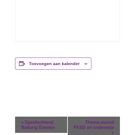
Toevoegen aan kalender
E
«
Speelochtend
Thema-avond
v
Ballorig Emmen
FASD en onderwijs
»